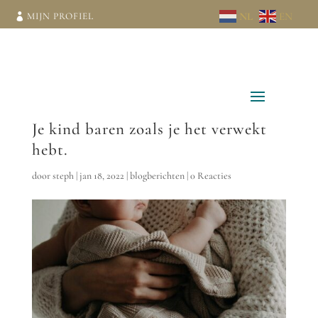
NL
EN
MIJN PROFIEL
Je kind baren zoals je het verwekt
hebt.
door
steph
|
jan 18, 2022
|
blogberichten
|
0 Reacties