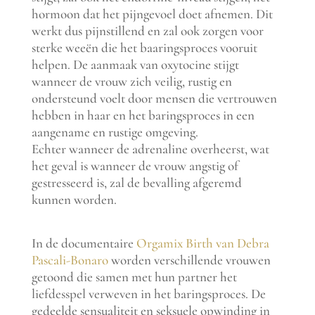
hormoon dat het pijngevoel doet afnemen. Dit
werkt dus pijnstillend en zal ook zorgen voor
sterke weeën die het baaringsproces vooruit
helpen. De aanmaak van oxytocine stijgt
wanneer de vrouw zich veilig, rustig en
ondersteund voelt door mensen die vertrouwen
hebben in haar en het baringsproces in een
aangename en rustige omgeving.
Echter wanneer de adrenaline overheerst, wat
het geval is wanneer de vrouw angstig of
gestresseerd is, zal de bevalling afgeremd
kunnen worden.
In de documentaire
Orgamix Birth van Debra
Pascali-Bonaro
worden verschillende vrouwen
getoond die samen met hun partner het
liefdesspel verweven in het baringsproces. De
gedeelde sensualiteit en seksuele opwinding in