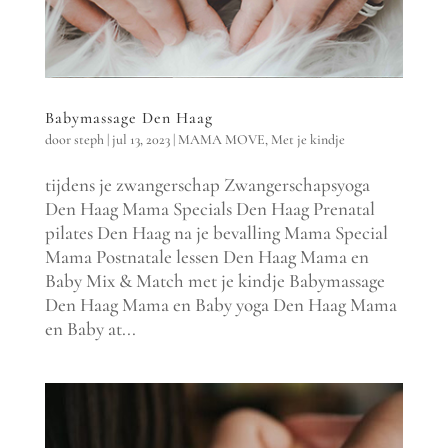
Babymassage Den Haag
door
steph
|
jul 13, 2023
|
MAMA MOVE
,
Met je kindje
tijdens je zwangerschap Zwangerschapsyoga
Den Haag Mama Specials Den Haag Prenatal
pilates Den Haag na je bevalling Mama Special
Mama Postnatale lessen Den Haag Mama en
Baby Mix & Match met je kindje Babymassage
Den Haag Mama en Baby yoga Den Haag Mama
en Baby at...