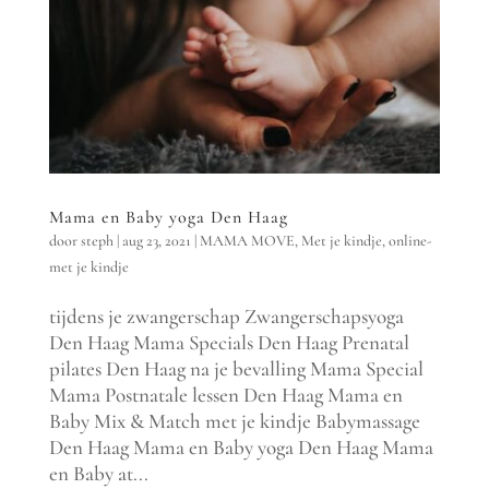
Mama en Baby yoga Den Haag
door
steph
|
aug 23, 2021
|
MAMA MOVE
,
Met je kindje
,
online-
met je kindje
tijdens je zwangerschap Zwangerschapsyoga
Den Haag Mama Specials Den Haag Prenatal
pilates Den Haag na je bevalling Mama Special
Mama Postnatale lessen Den Haag Mama en
Baby Mix & Match met je kindje Babymassage
Den Haag Mama en Baby yoga Den Haag Mama
en Baby at...